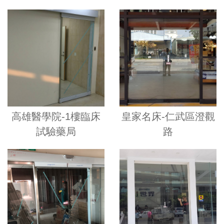
高雄醫學院-1樓臨床
皇家名床-仁武區澄觀
試驗藥局
路