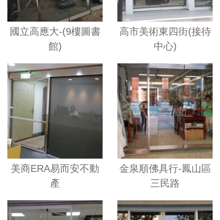
國立高應大-(9樓圖書
高市美術東四街(接待
館)
中心)
美商ERA易而安不動
金泉順佛具行-鳳山區
產
三民路