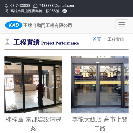
07-7433838
7433838@gmail.com
高雄市鳳山區青年路一段356號
Toggl
王牌自動門工程有限公司
naviga
首頁
工程實績
工程實績
Project Performance
楠梓區-泰郡建設清豐
尊龍大飯店-高市七賢
案
二路