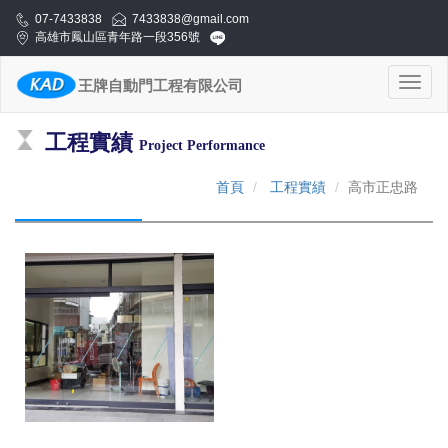
07-7433838
7433838@gmail.com
高雄市鳳山區青年路一段356號
Toggl
王牌自動門工程有限公司
naviga
工程實績
Project Performance
首頁
工程實績
高市正忠路